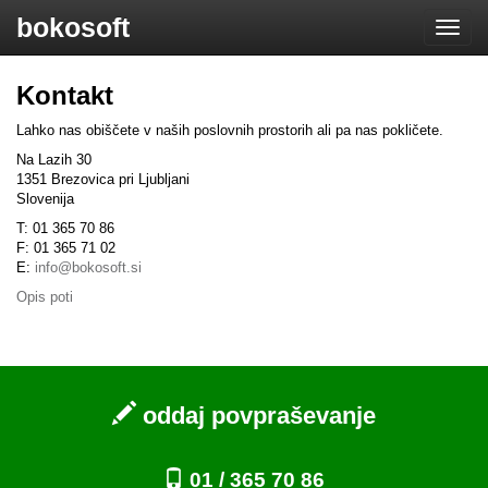
bokosoft
Toggle
naviga
Kontakt
Lahko nas obiščete v naših poslovnih prostorih ali pa nas pokličete.
Na Lazih 30
1351 Brezovica pri Ljubljani
Slovenija
T: 01 365 70 86
F: 01 365 71 02
E:
info@bokosoft.si
Opis poti
oddaj povpraševanje
01 / 365 70 86