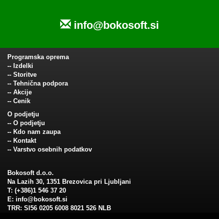
info@bokosoft.si
Programska oprema
--
Izdelki
--
Storitve
--
Tehnična podpora
--
Akcije
--
Cenik
O podjetju
--
O podjetju
--
Kdo nam zaupa
--
Kontakt
--
Varstvo osebnih podatkov
Bokosoft d.o.o.
Na Lazih 30, 1351 Brezovica pri Ljubljani
T: (+386)1 546 37 20
E:
info@bokosoft.si
TRR: SI56 0205 6008 8021 526 NLB