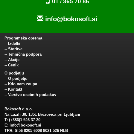
01 / 365 70 86
info@bokosoft.si
Programska oprema
--
Izdelki
--
Storitve
--
Tehnična podpora
--
Akcije
--
Cenik
O podjetju
--
O podjetju
--
Kdo nam zaupa
--
Kontakt
--
Varstvo osebnih podatkov
Bokosoft d.o.o.
Na Lazih 30, 1351 Brezovica pri Ljubljani
T: (+386)1 546 37 20
E:
info@bokosoft.si
TRR: SI56 0205 6008 8021 526 NLB