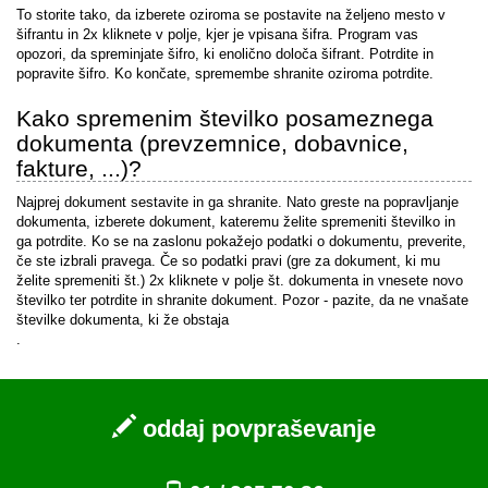
To storite tako, da izberete oziroma se postavite na željeno mesto v
šifrantu in 2x kliknete v polje, kjer je vpisana šifra. Program vas
opozori, da spreminjate šifro, ki enolično določa šifrant. Potrdite in
popravite šifro. Ko končate, spremembe shranite oziroma potrdite.
Kako spremenim številko posameznega
dokumenta (prevzemnice, dobavnice,
fakture, ...)?
Najprej dokument sestavite in ga shranite. Nato greste na popravljanje
dokumenta, izberete dokument, kateremu želite spremeniti številko in
ga potrdite. Ko se na zaslonu pokažejo podatki o dokumentu, preverite,
če ste izbrali pravega. Če so podatki pravi (gre za dokument, ki mu
želite spremeniti št.) 2x kliknete v polje št. dokumenta in vnesete novo
številko ter potrdite in shranite dokument. Pozor - pazite, da ne vnašate
številke dokumenta, ki že obstaja
.
oddaj povpraševanje