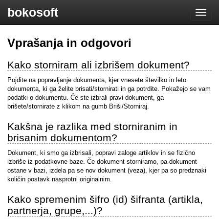
bokosoft
Toggle
naviga
Vprašanja in odgovori
Kako storniram ali izbrišem dokument?
Pojdite na popravljanje dokumenta, kjer vnesete številko in leto
dokumenta, ki ga želite brisati/stornirati in ga potrdite. Pokažejo se vam
podatki o dokumentu. Če ste izbrali pravi dokument, ga
brišete/stornirate z klikom na gumb Briši/Storniraj.
Kakšna je razlika med storniranim in
brisanim dokumentom?
Dokument, ki smo ga izbrisali, popravi zaloge artiklov in se fizično
izbriše iz podatkovne baze. Če dokument storniramo, pa dokument
ostane v bazi, izdela pa se nov dokument (veza), kjer pa so predznaki
količin postavk nasprotni originalnim.
Kako spremenim šifro (id) šifranta (artikla,
partnerja, grupe,...)?