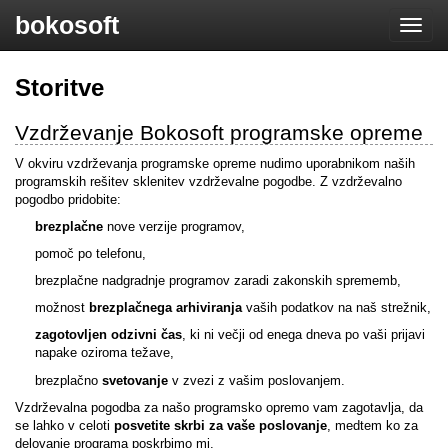
bokosoft
Toggle
naviga
Storitve
Vzdrževanje Bokosoft programske opreme
V okviru vzdrževanja programske opreme nudimo uporabnikom naših
programskih rešitev sklenitev vzdrževalne pogodbe. Z vzdrževalno
pogodbo pridobite:
brezplačne
nove verzije programov,
pomoč po telefonu,
brezplačne nadgradnje programov zaradi zakonskih sprememb,
možnost
brezplačnega arhiviranja
vaših podatkov na naš strežnik,
zagotovljen odzivni čas
, ki ni večji od enega dneva po vaši prijavi
napake oziroma težave,
brezplačno
svetovanje
v zvezi z vašim poslovanjem.
Vzdrževalna pogodba za našo programsko opremo vam zagotavlja, da
se lahko v celoti
posvetite skrbi za vaše poslovanje
, medtem ko za
delovanje programa poskrbimo mi.