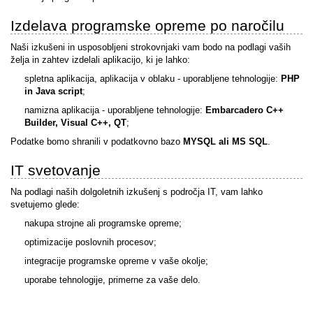
Izdelava programske opreme po naročilu
Naši izkušeni in usposobljeni strokovnjaki vam bodo na podlagi vaših
želja in zahtev izdelali aplikacijo, ki je lahko:
spletna aplikacija, aplikacija v oblaku - uporabljene tehnologije:
PHP
in Java script
;
namizna aplikacija - uporabljene tehnologije:
Embarcadero C++
Builder, Visual C++, QT
;
Podatke bomo shranili v podatkovno bazo
MYSQL ali MS SQL
.
IT svetovanje
Na podlagi naših dolgoletnih izkušenj s področja IT, vam lahko
svetujemo glede:
nakupa strojne ali programske opreme;
optimizacije poslovnih procesov;
integracije programske opreme v vaše okolje;
uporabe tehnologije, primerne za vaše delo.