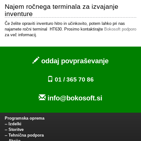
Najem ročnega terminala za izvajanje
inventure
Če želite opraviti inventuro hitro in učinkovito, potem lahko pri nas
najamete ročni terminal HT630. Prosimo kontaktirajte
Bokosoft podporo
za več informacij.
oddaj povpraševanje
01 / 365 70 86
info@bokosoft.si
Programska oprema
--
Izdelki
--
Storitve
--
Tehnična podpora
--
Akcije